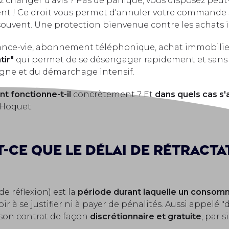
ez changer d'avis ? Pas de panique, vous disposez peut
t ! Ce droit vous permet d'annuler votre commande sa
souvent. Une protection bienvenue contre les achats i
ance-vie, abonnement téléphonique, achat immobilier
tir"
qui permet de se désengager rapidement et sans fr
igne et du démarchage intensif.
 fonctionne-t-il
concrètement ? Et
dans quels cas s'a
Hoquet.
t-ce que le délai de rétracta
de réflexion) est la
période durant laquelle un consomm
r à se justifier ni à payer de pénalités. Aussi appelé "
r son contrat de façon
discrétionnaire et gratuite
, par 