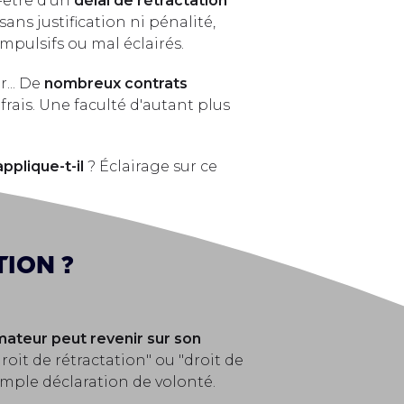
-être d'un
délai de rétractation
ns justification ni pénalité,
mpulsifs ou mal éclairés.
... De
nombreux contrats
ais. Une faculté d'autant plus
pplique-t-il
? Éclairage sur ce
tion ?
ateur peut revenir sur son
droit de rétractation" ou "droit de
simple déclaration de volonté.