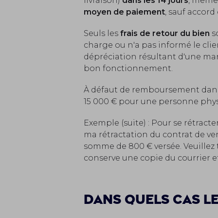
livraison)
dans les 14 jours
, même 
moyen de paiement
, sauf accord 
Seuls les
frais de retour du bien
s
charge ou n'a pas informé le cli
dépréciation résultant d'une man
bon fonctionnement.
À défaut de remboursement dans l
15 000 € pour une personne phys
Exemple (suite) : Pour se rétract
ma rétractation du contrat de ve
somme de 800 € versée. Veuillez t
conserve une copie du courrier et
Dans quels cas le