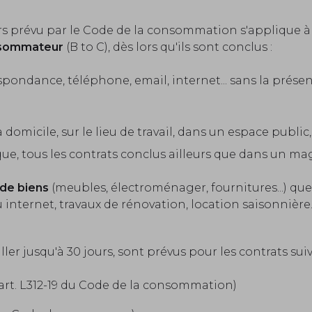
ours prévu par le Code de la consommation s'applique à
onsommateur
(B to C), dès lors qu'ils sont conclus :
spondance, téléphone, email, internet... sans la prés
à domicile, sur le lieu de travail, dans un espace publi
ique, tous les contrats conclus ailleurs que dans un ma
de biens
(meubles, électroménager, fournitures...) que
ernet, travaux de rénovation, location saisonnière...
ller jusqu'à 30 jours, sont prévus pour les contrats suiv
art. L312-19 du Code de la consommation)