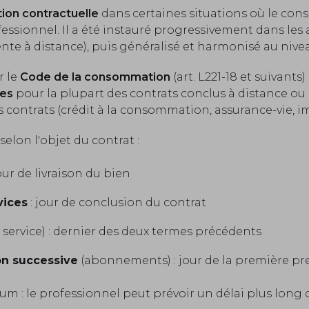
ation contractuelle
dans certaines situations où le co
fessionnel. Il a été instauré progressivement dans les
nte à distance), puis généralisé et harmonisé au niv
r le
Code de la consommation
(art. L221-18 et suivants
res
pour la plupart des contrats conclus à distance ou
 contrats (crédit à la consommation, assurance-vie, imm
selon l'objet du contrat :
our de livraison du bien
vices
: jour de conclusion du contrat
 service) : dernier des deux termes précédents
on successive
(abonnements) : jour de la première pr
mum : le professionnel peut prévoir un délai plus long