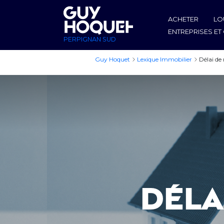
ACHETER
LO
ENTREPRISES E
PERPIGNAN SUD
Guy Hoquet
Lexique Immobilier
Délai de
Déla