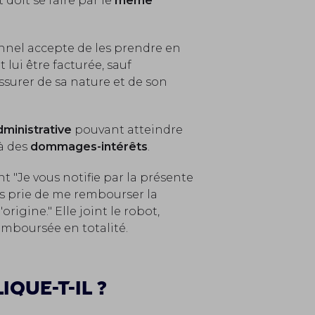
oit se faire par le
même
onnel accepte de les prendre en
 lui être facturée, sauf
ssurer de sa nature et de son
ministrative
pouvant atteindre
à des
dommages-intérêts
.
t "Je vous notifie par la présente
us prie de me rembourser la
igine." Elle joint le robot,
remboursée en totalité.
que-t-il ?