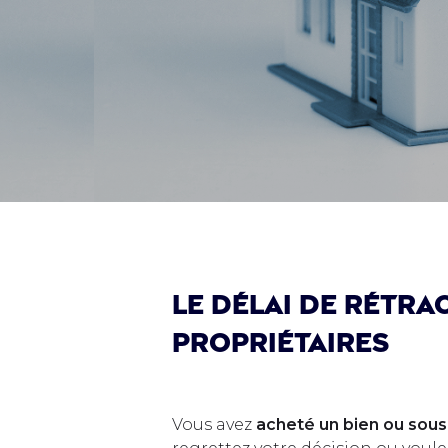
Le délai de rétra
propriétaires
Vous avez
acheté un bien ou sousc