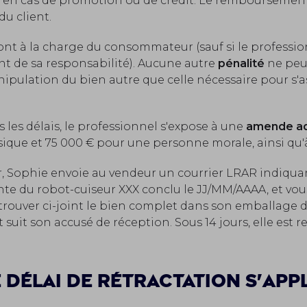
en cas de promotion ou de crédit. Le remboursement d
du client.
ont à la charge du consommateur (sauf si le professi
ent de sa responsabilité). Aucune autre
pénalité
ne peut
ipulation du bien autre que celle nécessaire pour s'a
es délais, le professionnel s'expose à une
amende ad
ique et 75 000 € pour une personne morale, ainsi qu'
er, Sophie envoie au vendeur un courrier LRAR indiquan
nte du robot-cuiseur XXX conclu le JJ/MM/AAAA, et vo
rouver ci-joint le bien complet dans son emballage d'or
 suit son accusé de réception. Sous 14 jours, elle est 
 délai de rétractation s'appli