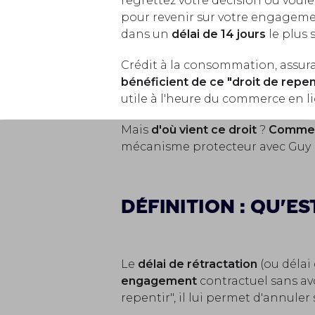
regrettez votre décision ou voul
pour revenir sur votre engagemen
dans un
délai de 14 jours
le plus 
Crédit à la consommation, assur
bénéficient de ce "droit de repen
utile à l'heure du commerce en l
Mais
d'où vient ce droit
?
Comment
mécanisme protecteur avec Guy 
Définition : qu'es
Le
délai de rétractation
(ou délai 
engagement
contractuel sans avoi
repentir", il lui permet d'annule