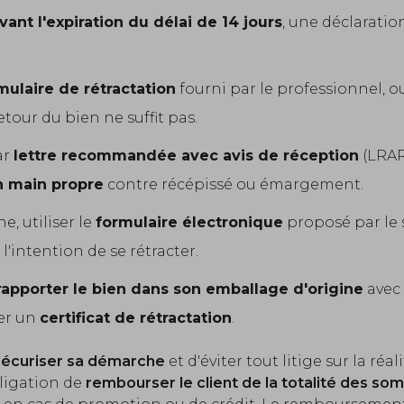
vant l'expiration du délai de 14 jours
, une déclarati
mulaire de rétractation
fourni par le professionnel, o
tour du bien ne suffit pas.
ar
lettre recommandée avec avis de réception
(LRAR
n main propre
contre récépissé ou émargement.
, utiliser le
formulaire électronique
proposé par le 
'intention de se rétracter.
rapporter le bien dans son emballage d'origine
avec 
er un
certificat de rétractation
.
sécuriser sa démarche
et d'éviter tout litige sur la réal
bligation de
rembourser le client de la totalité des s